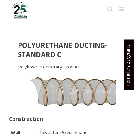
Skip
to
content
POLYURETHANE DUCTING-
Formularz zapytania
STANDARD C
Polyhose Proprietary Product
Construction
Wall
Polyester Polyurethane