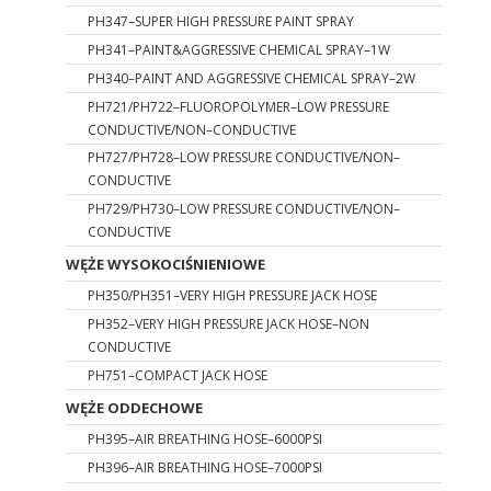
PH347–SUPER HIGH PRESSURE PAINT SPRAY
PH341–PAINT&AGGRESSIVE CHEMICAL SPRAY–1W
PH340–PAINT AND AGGRESSIVE CHEMICAL SPRAY–2W
PH721/PH722–FLUOROPOLYMER–LOW PRESSURE
CONDUCTIVE/NON–CONDUCTIVE
PH727/PH728–LOW PRESSURE CONDUCTIVE/NON–
CONDUCTIVE
PH729/PH730–LOW PRESSURE CONDUCTIVE/NON–
CONDUCTIVE
WĘŻE WYSOKOCIŚNIENIOWE
PH350/PH351–VERY HIGH PRESSURE JACK HOSE
PH352–VERY HIGH PRESSURE JACK HOSE–NON
CONDUCTIVE
PH751–COMPACT JACK HOSE
WĘŻE ODDECHOWE
PH395–AIR BREATHING HOSE–6000PSI
PH396–AIR BREATHING HOSE–7000PSI