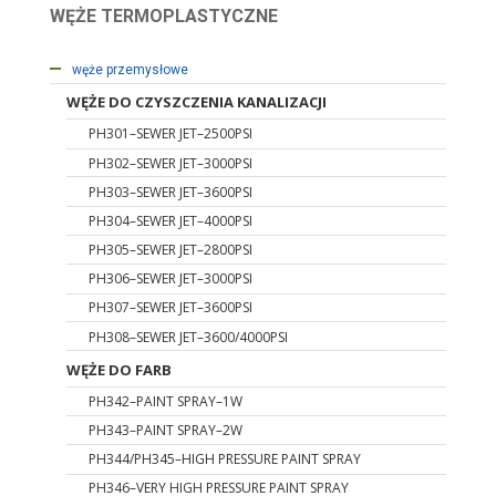
WĘŻE TERMOPLASTYCZNE
WĘŻE HYDRAULICZNE
węże przemysłowe
WĘŻE DO CZYSZCZENIA KANALIZACJI
PH301–SEWER JET–2500PSI
PH302–SEWER JET–3000PSI
PH303–SEWER JET–3600PSI
PH304–SEWER JET–4000PSI
PH305–SEWER JET–2800PSI
PH306–SEWER JET–3000PSI
PH307–SEWER JET–3600PSI
PH308–SEWER JET–3600/4000PSI
WĘŻE DO FARB
PH342–PAINT SPRAY–1W
PH343–PAINT SPRAY–2W
PH344/PH345–HIGH PRESSURE PAINT SPRAY
PH346–VERY HIGH PRESSURE PAINT SPRAY