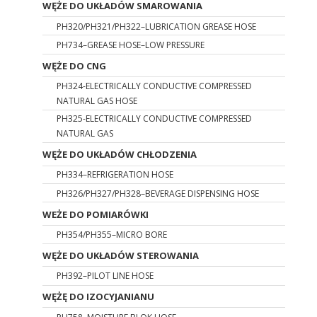
WĘŻE DO UKŁADÓW SMAROWANIA
PH320/PH321/PH322–LUBRICATION GREASE HOSE
PH734–GREASE HOSE–LOW PRESSURE
WĘŻE DO CNG
PH324-ELECTRICALLY CONDUCTIVE COMPRESSED
NATURAL GAS HOSE
PH325-ELECTRICALLY CONDUCTIVE COMPRESSED
NATURAL GAS
WĘŻE DO UKŁADÓW CHŁODZENIA
PH334–REFRIGERATION HOSE
PH326/PH327/PH328–BEVERAGE DISPENSING HOSE
WEŻE DO POMIARÓWKI
PH354/PH355–MICRO BORE
WĘŻE DO UKŁADÓW STEROWANIA
PH392–PILOT LINE HOSE
WĘŻĘ DO IZOCYJANIANU
PH758–MOISTURE BLOK HOSE