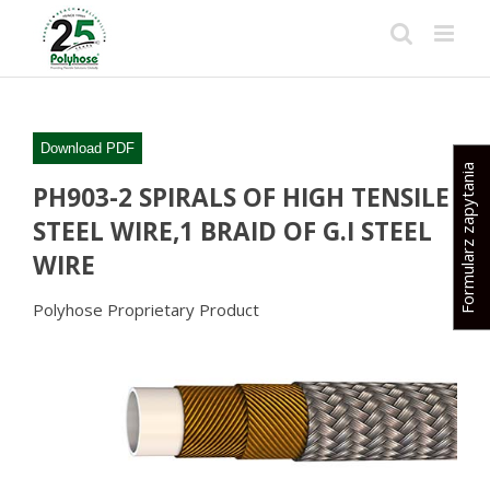
Skip
to
content
Download PDF
Formularz zapytania
PH903-2 SPIRALS OF HIGH TENSILE
STEEL WIRE,1 BRAID OF G.I STEEL
WIRE
Polyhose Proprietary Product