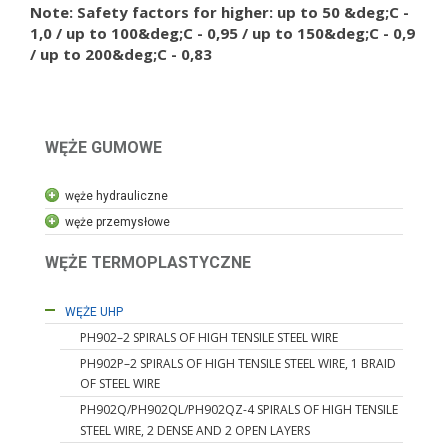
Note: Safety factors for higher: up to 50 &deg;C -
1,0 / up to 100&deg;C - 0,95 / up to 150&deg;C - 0,9
/ up to 200&deg;C - 0,83
WĘŻE GUMOWE
WĘŻE HYDRAULICZNE
węże hydrauliczne
węże przemysłowe
węże przemysłowe
węże motoryzacyjne
przemysłowe i motoryzacyjne przewody
WĘŻE TERMOPLASTYCZNE
WĘŻE PTFE
WĘŻE UHP
PH902–2 SPIRALS OF HIGH TENSILE STEEL WIRE
PH902P–2 SPIRALS OF HIGH TENSILE STEEL WIRE, 1 BRAID
OF STEEL WIRE
PH902Q/PH902QL/PH902QZ-4 SPIRALS OF HIGH TENSILE
STEEL WIRE, 2 DENSE AND 2 OPEN LAYERS