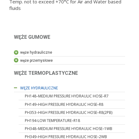
Temp. not to exceed +70°C for Air and Water based
fluids
WĘŻE GUMOWE
węże hydrauliczne
węże przemysłowe
WĘŻE TERMOPLASTYCZNE
WĘŻE HYDRAULICZNE
PH148–MEDIUM PRESSURE HYDRAULIC HOSE–R7
PH149–HIGH PRESSURE HYDRAULIC HOSE–R8
PH353–HIGH PRESSURE HYDRAULIC HOSE–R8(2PB)
PH194-LOW TEMPERATURE–R18
PH348–MEDIUM PRESSURE HYDRAULIC HOSE–1WB
PH349–HIGH PRESSURE HYDRAULIC HOSE–2WB