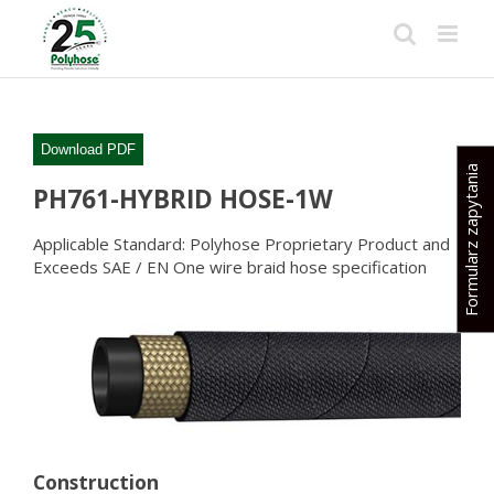
Skip
to
content
Download PDF
Formularz zapytania
PH761-HYBRID HOSE-1W
Applicable Standard: Polyhose Proprietary Product and
Exceeds SAE / EN One wire braid hose specification
Construction