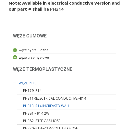
Note: Available in electrical conductive version and
our part # shall be PH314
WĘŻE GUMOWE
węże hydrauliczne
WĘŻE HYDRAULICZNE
węże przemysłowe
węże przemysłowe
węże motoryzacyjne
WĘŻE TERMOPLASTYCZNE
przemysłowe i motoryzacyjne przewody
WĘŻE PTFE
PH179–R14
PH311-(ELECTRICAL CONDUCTIVE)–R14
PH313–R14 INCREASED WALL
PH381 – R14 2W
PH382–PTFE GAS HOSE
PH370–PTFE–CONVOLUTED HOSE