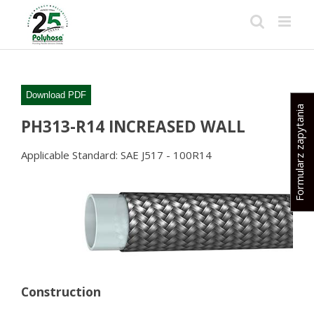
Skip
to
content
Download PDF
Formularz zapytania
PH313-R14 INCREASED WALL
Applicable Standard: SAE J517 - 100R14
Construction