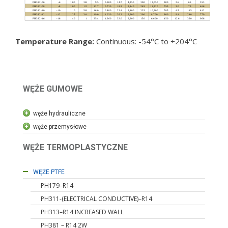
Temperature Range:
Continuous: -54°C to +204°C
WĘŻE GUMOWE
węże hydrauliczne
WĘŻE HYDRAULICZNE
węże przemysłowe
węże przemysłowe
węże motoryzacyjne
WĘŻE TERMOPLASTYCZNE
przemysłowe i motoryzacyjne przewody
WĘŻE PTFE
PH179–R14
PH311-(ELECTRICAL CONDUCTIVE)–R14
PH313–R14 INCREASED WALL
PH381 – R14 2W