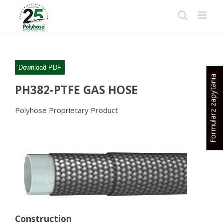
Skip
to
content
Download PDF
Formularz zapytania
PH382-PTFE GAS HOSE
Polyhose Proprietary Product
Construction