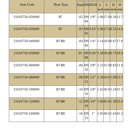
Item Code
Hose Type
Dash
DN
INCH
L
L
D
D
inch
mm
inch
mm
21010750-020000
R7
-02
DN
1/8"
1.06
27.0
0.50
12.7
04
21010750-030000
R7
-03
DN
3/16"
1.06
27.0
0.55
14.0
05
21010750-040000
R7/R8
-04
DN
1/4"
1.14
29.0
0.67
17.0
06
21010750-050000
R7/R8
05
DN
5/16"
1.18
30.0
0.75
19.0
08
21010750-060000
R7/R8
-06
DN
3/8"
1.22
31.0
0.83
21.0
10
21010750-080000
R7/R8
-08
DN
1/2"
1.34
34.0
1.00
25.5
12
21010750-100000
R7/R8
-10
DN
5/8"
1.42
36.0
1.24
31.5
16
21010750-120000
R7/R8
-12
DN
3/4"
1.69
43.0
1.30
33.0
19
21010750-160000
R7/R8
-16
DN
1"
1.95
49.6
1.63
41.5
25