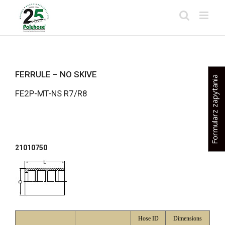
Skip
to
content
FERRULE – NO SKIVE
Formularz zapytania
FE2P-MT-NS R7/R8
21010750
Hose ID
Dimensions