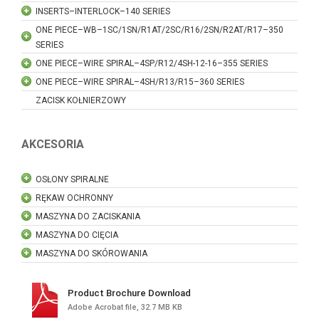
INSERTS–INTERLOCK–140 SERIES
ONE PIECE–WB–1SC/1SN/R1AT/2SC/R16/2SN/R2AT/R17–350
SERIES
ONE PIECE–WIRE SPIRAL–4SP/R12/4SH-12-16–355 SERIES
ONE PIECE–WIRE SPIRAL–4SH/R13/R15–360 SERIES
ZACISK KOŁNIERZOWY
AKCESORIA
OSŁONY SPIRALNE
RĘKAW OCHRONNY
MASZYNA DO ZACISKANIA
MASZYNA DO CIĘCIA
MASZYNA DO SKÓROWANIA
Product Brochure Download
Adobe Acrobat file, 32.7 MB KB