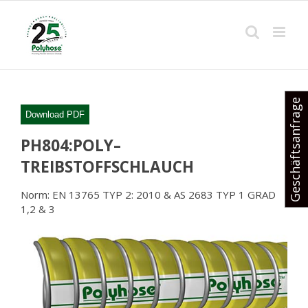
Skip
to
content
Geschäftsanfrage
Download PDF
PH804:POLY–
TREIBSTOFFSCHLAUCH
Norm: EN 13765 TYP 2: 2010 & AS 2683 TYP 1 GRAD
1,2 & 3