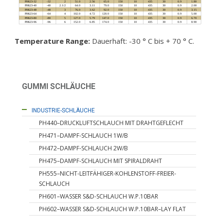
Temperature Range:
Dauerhaft: -30 ° C bis + 70 ° C.
GUMMI SCHLÄUCHE
HYDRAULIK SCHLÄUCHE
INDUSTRIE-SCHLÄUCHE
PH440–DRUCKLUFTSCHLAUCH MIT DRAHTGEFLECHT
PH471–DAMPF-SCHLAUCH 1W/B
PH472–DAMPF-SCHLAUCH 2W/B
PH475–DAMPF-SCHLAUCH MIT SPIRALDRAHT
PH555–NICHT-LEITFÄHIGER-KOHLENSTOFF-FREIER-
SCHLAUCH
PH601–WASSER S&D-SCHLAUCH W.P.10BAR
PH602–WASSER S&D-SCHLAUCH W.P.10BAR–LAY FLAT