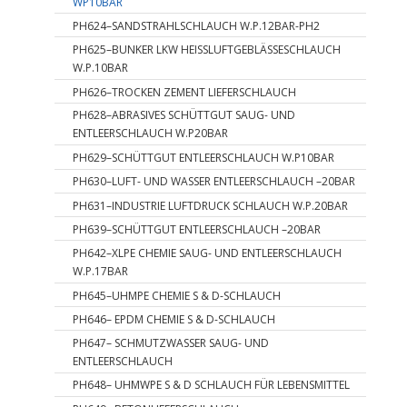
WP10BAR
PH624–SANDSTRAHLSCHLAUCH W.P.12BAR-PH2
PH625–BUNKER LKW HEISSLUFTGEBLÄSSESCHLAUCH
W.P.10BAR
PH626–TROCKEN ZEMENT LIEFERSCHLAUCH
PH628–ABRASIVES SCHÜTTGUT SAUG- UND
ENTLEERSCHLAUCH W.P20BAR
PH629–SCHÜTTGUT ENTLEERSCHLAUCH W.P10BAR
PH630–LUFT- UND WASSER ENTLEERSCHLAUCH –20BAR
PH631–INDUSTRIE LUFTDRUCK SCHLAUCH W.P.20BAR
PH639–SCHÜTTGUT ENTLEERSCHLAUCH –20BAR
PH642–XLPE CHEMIE SAUG- UND ENTLEERSCHLAUCH
W.P.17BAR
PH645–UHMPE CHEMIE S & D-SCHLAUCH
PH646– EPDM CHEMIE S & D-SCHLAUCH
PH647– SCHMUTZWASSER SAUG- UND
ENTLEERSCHLAUCH
PH648– UHMWPE S & D SCHLAUCH FÜR LEBENSMITTEL