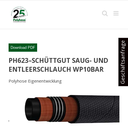
Skip
to
content
Geschäftsanfrage
Download PDF
PH623–SCHÜTTGUT SAUG- UND
ENTLEERSCHLAUCH WP10BAR
Polyhose Eigenentwicklung