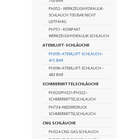
700 BAR
PH352– WERKZEUGHYDRAULIK-
SCHLAUCH 700 BAR NICHT
LEITFÄHIG
PH751– KOMPAKT
WERKZEUGHYDRAULIK-SCHLAUCH
ATEMLUFT-SCHLÄUCHE
PH395–ATEMLUFT-SCHLAUCH–
415 BAR
PH396–ATEMLUFT-SCHLAUCH –
483 BAR
SCHMIERMITTELSCHLÄUCHE
PH320/PH321/PH322–
SCHMIERMITTELSCHLAUCH
PH734–NIEDERDRUCK
SCHMIERMITTELSCHLAUCH
CNG SCHLÄUCHE
PH324-CNG GAS-SCHLAUCH