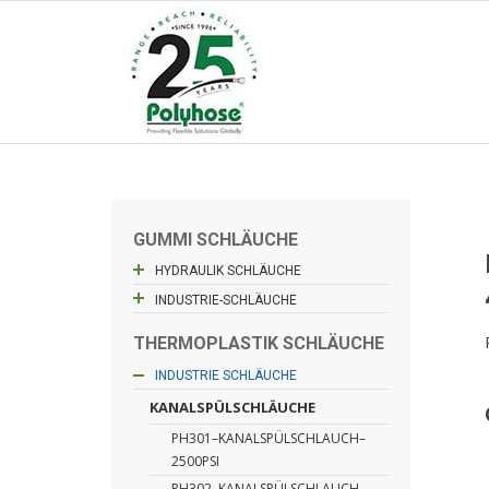
Skip
to
content
GUMMI SCHLÄUCHE
HYDRAULIK SCHLÄUCHE
INDUSTRIE-SCHLÄUCHE
THERMOPLASTIK SCHLÄUCHE
HYDRAULIK SCHLÄUCHE
INDUSTRIE SCHLÄUCHE
KANALSPÜLSCHLÄUCHE
PH301–KANALSPÜLSCHLAUCH–
2500PSI
PH302–KANALSPÜLSCHLAUCH–