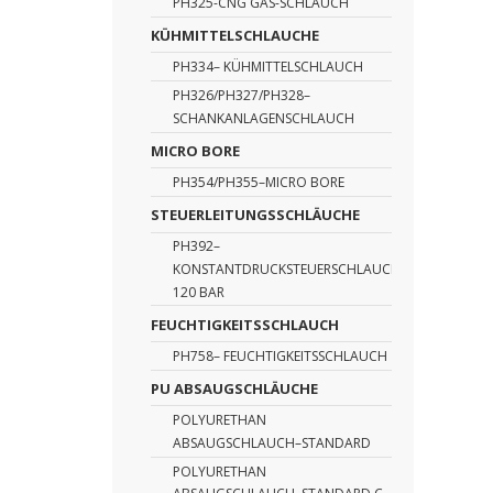
PH325-CNG GAS-SCHLAUCH
KÜHMITTELSCHLAUCHE
PH334– KÜHMITTELSCHLAUCH
PH326/PH327/PH328–
SCHANKANLAGENSCHLAUCH
MICRO BORE
PH354/PH355–MICRO BORE
STEUERLEITUNGSSCHLÄUCHE
PH392–
KONSTANTDRUCKSTEUERSCHLAUCH
120 BAR
FEUCHTIGKEITSSCHLAUCH
PH758– FEUCHTIGKEITSSCHLAUCH
PU ABSAUGSCHLÄUCHE
POLYURETHAN
ABSAUGSCHLAUCH–STANDARD
POLYURETHAN