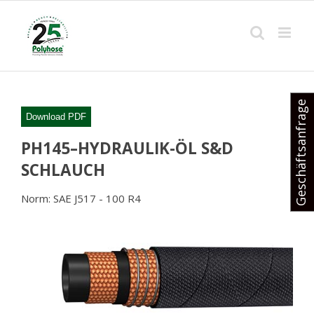
Skip
to
content
Geschäftsanfrage
Download PDF
PH145–HYDRAULIK-ÖL S&D
SCHLAUCH
Norm: SAE J517 - 100 R4