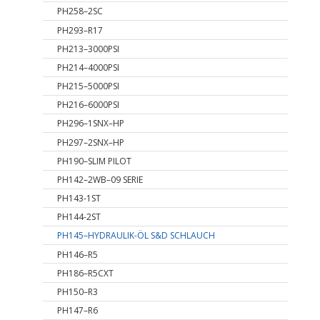
PH258–2SC
PH293–R17
PH213–3000PSI
PH214–4000PSI
PH215–5000PSI
PH216–6000PSI
PH296–1SNX–HP
PH297–2SNX–HP
PH190–SLIM PILOT
PH142–2WB–09 SERIE
PH143-1ST
PH144-2ST
PH145–HYDRAULIK-ÖL S&D SCHLAUCH
PH146–R5
PH186–R5CXT
PH150–R3
PH147–R6