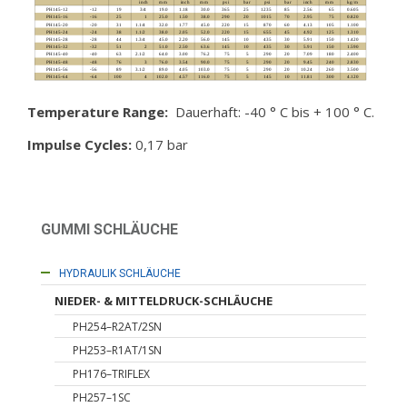
Temperature Range:
Dauerhaft: -40 ° C bis + 100 ° C.
Impulse Cycles:
0,17 bar
GUMMI SCHLÄUCHE
HYDRAULIK SCHLÄUCHE
NIEDER- & MITTELDRUCK-SCHLÄUCHE
PH254–R2AT/2SN
PH253–R1AT/1SN
PH176–TRIFLEX
PH257–1SC