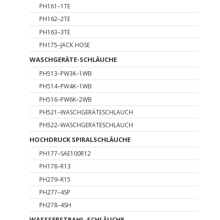
PH161–1TE
PH162–2TE
PH163–3TE
PH175–JACK HOSE
WASCHGERÄTE-SCHLÄUCHE
PH513–PW3K–1WB
PH514–PW4K–1WB
PH516–PW6K–2WB
PH521–WASCHGERÄTESCHLAUCH
PH522–WASCHGERÄTESCHLAUCH
HOCHDRUCK SPIRALSCHLÄUCHE
PH177–SAE100R12
PH178–R13
PH279–R15
PH277–4SP
PH278–4SH
WASSSERSTRAHL-SCHLÄUCHE