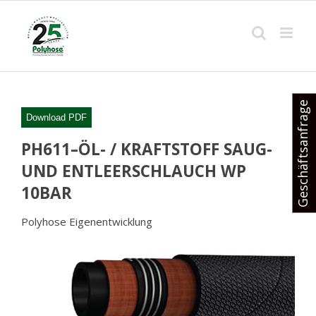
Skip
to
content
Geschäftsanfrage
Download PDF
PH611–ÖL- / KRAFTSTOFF SAUG-
UND ENTLEERSCHLAUCH WP
10BAR
Polyhose Eigenentwicklung