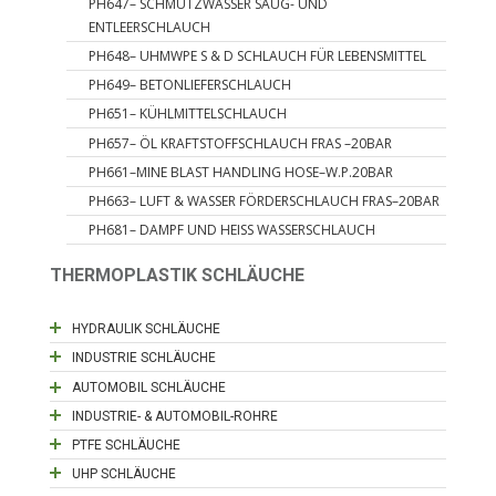
PH647– SCHMUTZWASSER SAUG- UND
ENTLEERSCHLAUCH
PH648– UHMWPE S & D SCHLAUCH FÜR LEBENSMITTEL
PH649– BETONLIEFERSCHLAUCH
PH651– KÜHLMITTELSCHLAUCH
PH657– ÖL KRAFTSTOFFSCHLAUCH FRAS –20BAR
PH661–MINE BLAST HANDLING HOSE–W.P.20BAR
PH663– LUFT & WASSER FÖRDERSCHLAUCH FRAS–20BAR
PH681– DAMPF UND HEISS WASSERSCHLAUCH
THERMOPLASTIK SCHLÄUCHE
HYDRAULIK SCHLÄUCHE
INDUSTRIE SCHLÄUCHE
AUTOMOBIL SCHLÄUCHE
INDUSTRIE- & AUTOMOBIL-ROHRE
PTFE SCHLÄUCHE
UHP SCHLÄUCHE