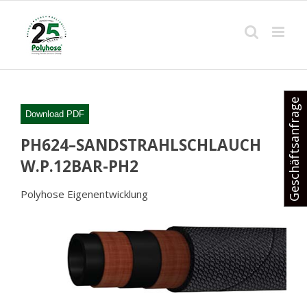
Skip
to
content
Geschäftsanfrage
Download PDF
PH624–SANDSTRAHLSCHLAUCH
W.P.12BAR-PH2
Polyhose Eigenentwicklung