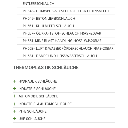
ENTLEERSCHLAUCH
PH648– UHMWPE S & D SCHLAUCH FÜR LEBENSMITTEL
PH649– BETONLIEFERSCHLAUCH
PH651– KÜHLMITTELSCHLAUCH
PH657– ÖL KRAFTSTOFFSCHLAUCH FRAS –20BAR
PH661–MINE BLAST HANDLING HOSE–W.P.20BAR
PH663– LUFT & WASSER FÖRDERSCHLAUCH FRAS–20BAR
PH681– DAMPF UND HEISS WASSERSCHLAUCH
THERMOPLASTIK SCHLÄUCHE
HYDRAULIK SCHLÄUCHE
INDUSTRIE SCHLÄUCHE
AUTOMOBIL SCHLÄUCHE
INDUSTRIE- & AUTOMOBIL-ROHRE
PTFE SCHLÄUCHE
UHP SCHLÄUCHE