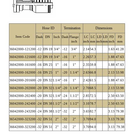
Hose ID
Termination
Dimensions
Item Code
Dash
DN
Inch
Dash
Flange
LC
LC
LD
LD
FD
FD
inch
inch
mm
inch
mm
inch
mm
36042000-121200
-12
DN 19
3/4"
-12
3/4"
2.14
54.3
1.63
41.28
36042000-121600
-12
DN 19
3/4"
-16
1"
2.26
57.3
1.88
47.63
36042000-161600
-16
DN 25
1"
-16
1"
2.35
59.8
1.88
47.63
36042000-162000
-16
DN 25
1"
-20
1.1/4"
2.63
66.8
2.13
53.98
36042000-201600
-20
DN 32
1.1/4"
-16
1"
2.42
61.5
1.88
47.63
36042000-202000
-20
DN 32
1.1/4"
-20
1.1/4"
2.70
68.5
2.13
53.98
36042000-202400
-20
DN 32
1.1/4"
-24
1.1/2"
2.85
72.5
2.50
63.50
36042000-242400
-24
DN 38
1.1/2"
-24
1.1/2"
3.10
78.7
2.50
63.50
36042000-243200
-24
DN 38
1.1/2"
-32
2"
3.65
92.7
3.13
79.38
36542000-323200
-32
DN 51
2"
-32
2"
3.70
94.0
3.13
79.38
36642000-323200
-32
DN 51
2"
-32
2"
3.70
94.0
3.13
79.38