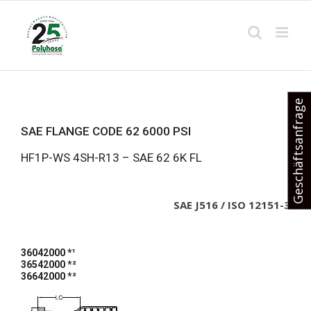
Skip
to
content
Geschäftsanfrage
SAE FLANGE CODE 62 6000 PSI
HF1P-WS 4SH-R13 – SAE 62 6K FL
SAE J516 / ISO 12151-3
36042000 *¹
36542000 *²
36642000 *³